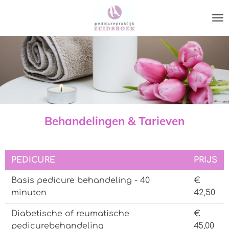
Ga
direct
naar
de
hoofdinhoud
Behandelingen & Tarieven
PEDICURE
PRIJS
Basis pedicure behandeling - 40
€
minuten
42,50
Diabetische of reumatische
€
pedicurebehandeling
45,00